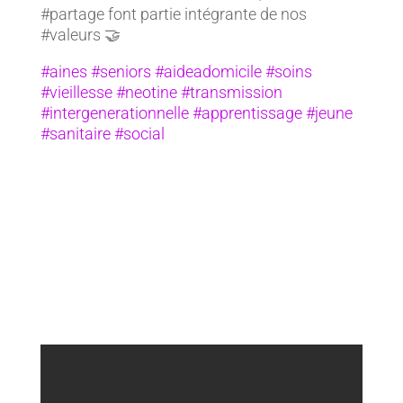
#partage font partie intégrante de nos
#valeurs 🤝
#aines #seniors #aideadomicile #soins
#vieillesse #neotine #transmission
#intergenerationnelle #apprentissage #jeune
#sanitaire #social