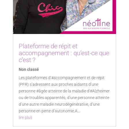
Plateforme de répit et
accompagnement : qu’est-ce que
c’est ?
Non classé
Les plateformes d’#accompagnement et de répit
(PFR) s’adressent aux proches aidants d’une
personne #âgée atteinte de la maladie d'#Alzheimer
ou de troubles apparentés, d’une personne atteinte
d’une autre maladie neurodégénérative, d’une
personne en perte d’autonomie.A...
lire plus